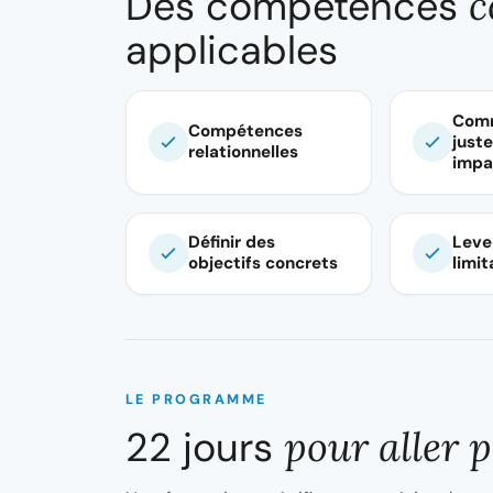
Des compétences
c
applicables
Comm
Compétences
juste
relationnelles
impa
Définir des
Leve
objectifs concrets
limi
LE PROGRAMME
22 jours
pour aller p