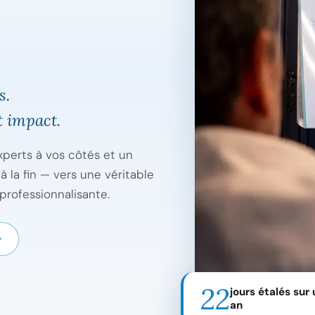
s.
 impact.
xperts à vos côtés et un
la fin — vers une véritable
professionnalisante.
22
jours étalés sur 
an