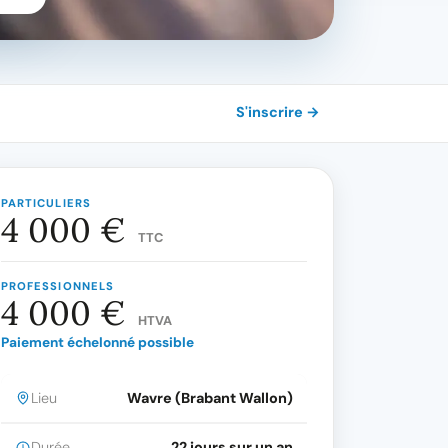
S'inscrire →
PARTICULIERS
4 000 €
TTC
PROFESSIONNELS
4 000 €
HTVA
Paiement échelonné possible
Lieu
Wavre (Brabant Wallon)
Durée
22 jours sur un an