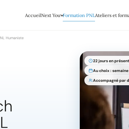
Accueil
Next You
Formation PNL
Ateliers et form
PNL Humaniste
22 jours en présent
Au choix : semain
Accompagné par d
ch
NL