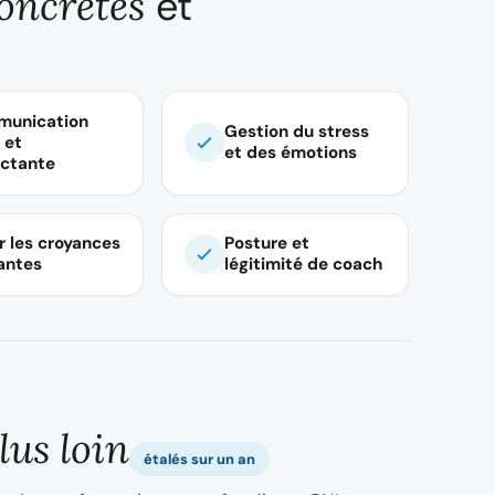
oncrètes
et
unication
Gestion du stress
 et
et des émotions
ctante
r les croyances
Posture et
tantes
légitimité de coach
lus loin
étalés sur un an