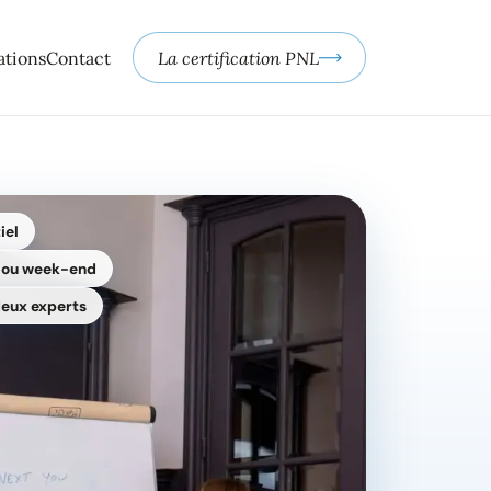
ations
Contact
La certification PNL
iel
e ou week-end
eux experts