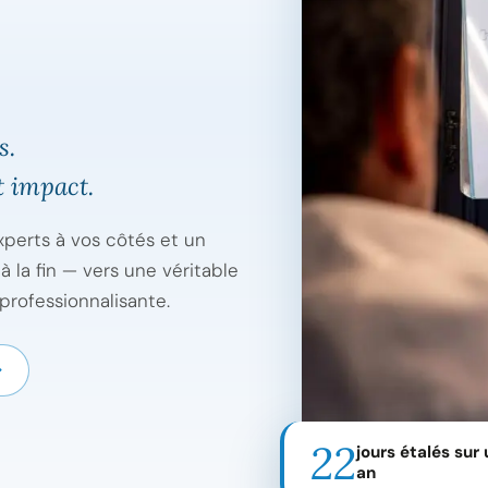
s.
 impact.
xperts à vos côtés et un
la fin — vers une véritable
professionnalisante.
22
jours étalés sur 
an