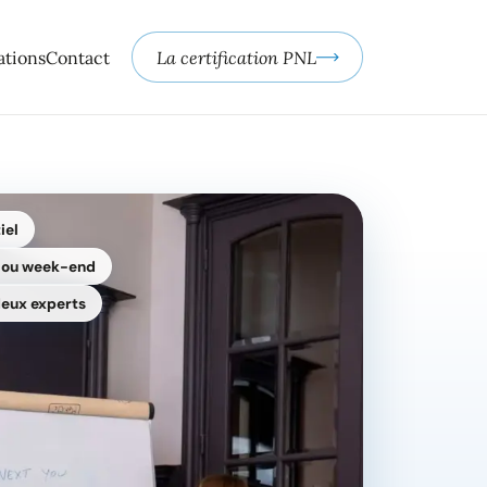
ations
Contact
La certification PNL
iel
e ou week-end
eux experts