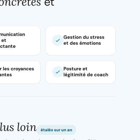
oncrètes
et
unication
Gestion du stress
 et
et des émotions
ctante
r les croyances
Posture et
tantes
légitimité de coach
lus loin
étalés sur un an