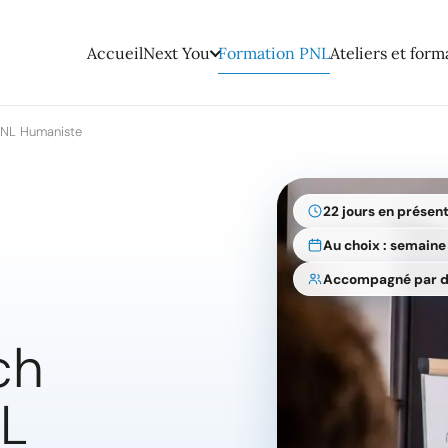
Accueil
Next You
Formation PNL
Ateliers et form
PNL Humaniste
22 jours en présent
Au choix : semain
Accompagné par d
ch
NL