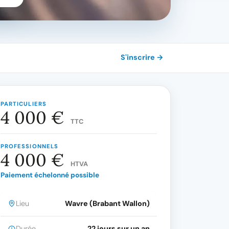
S'inscrire →
PARTICULIERS
4 000 €
TTC
PROFESSIONNELS
4 000 €
HTVA
Paiement échelonné possible
Lieu
Wavre (Brabant Wallon)
Durée
22 jours sur un an