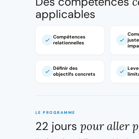
Des compétences
c
applicables
Comm
Compétences
juste
relationnelles
impa
Définir des
Leve
objectifs concrets
limi
LE PROGRAMME
22 jours
pour aller p