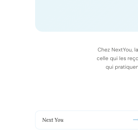
Chez NextYou, la
celle qui les reç
qui pratiquen
Next You