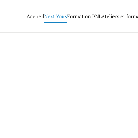
Accueil
Next You
Formation PNL
Ateliers et form