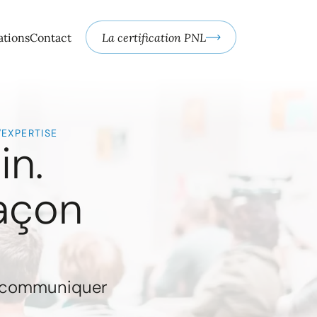
ations
Contact
La certification PNL
'EXPERTISE
in.
açon
x communiquer