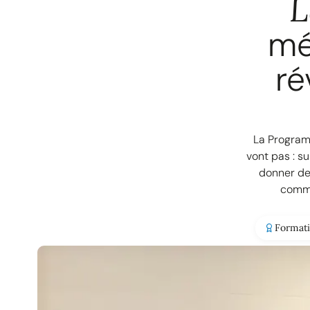
L
mé
ré
La Program
vont pas : s
donner de
comme
Formati