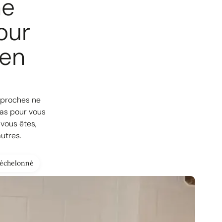
e
our
 en
pproches ne
Pas pour vous
vous êtes,
utres.
échelonné