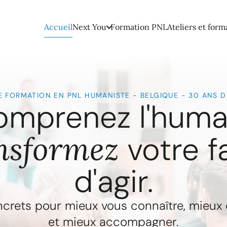
Accueil
Next You
Formation PNL
Ateliers et form
 FORMATION EN PNL HUMANISTE - BELGIQUE - 30 ANS D
mprenez l'huma
nsformez
votre f
d'agir.
oncrets pour mieux vous connaître, mieu
et mieux accompagner.