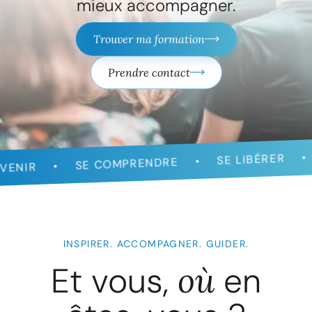
mieux accompagner.
Trouver ma formation
Prendre contact
MIEUX 
SE LIBÉRER
SE COMPRENDRE
INSPIRER. ACCOMPAGNER. GUIDER.
Et vous,
où
en